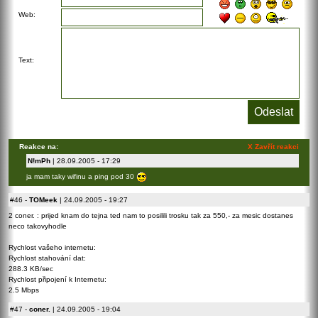
Web:
Text:
Reakce na:
X Zavřít reakci
N!mPh
| 28.09.2005 - 17:29
ja mam taky wifinu a ping pod 30
#46
-
TOMeek
| 24.09.2005 - 19:27
2 coner. : prijed knam do tejna ted nam to posilili trosku tak za 550,- za mesic dostanes
neco takovyhodle
Rychlost vašeho internetu:
Rychlost stahování dat:
288.3 KB/sec
Rychlost připojení k Internetu:
2.5 Mbps
#47
-
coner.
| 24.09.2005 - 19:04