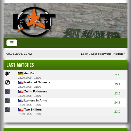
08.08.2026, 12:02
Login
/
Lost password
/
Register
LAST MATCHES
der Kopf
2:0
28.09.2005 - 18:00
Nation of Nemesis
25:7
26.09.2005 - 21:00
Zuljin Followers
23:9
18.09.2005 - 17:00
Lamers in Arms
24:8
12.09.2005 - 19:00
Two Skillers
23:9
12.09.2005 - 19:00