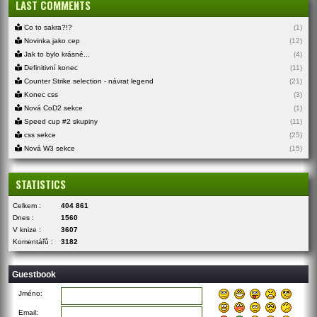
LAST COMMENTS
Co to sakra?!?
(1)
Novinka jako cep
(12)
Jak to bylo krásné...
(4)
Definitivní konec
(11)
Counter Strike selection - návrat legend
(21)
Konec css
(3)
Nová CoD2 sekce
(1)
Speed cup #2 skupiny
(11)
css sekce
(25)
Nová W3 sekce
(15)
STATISTICS
Celkem :
404 861
Dnes :
1560
V knize :
3607
Komentářů :
3182
Guestbook
Jméno:
Email: