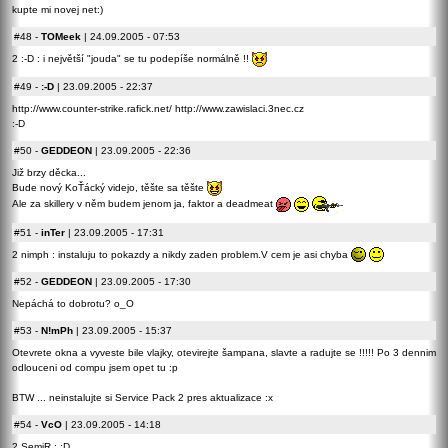
kupte mi novej net:)
#48
-
TOMeek
| 24.09.2005 - 07:53
2 :-D : i největší "jouda" se tu podepíše normálně !!
#49
-
:-D
| 23.09.2005 - 22:37
http://www.counter-strike.rafick.net/ http://www.zawislaci.3nec.cz
:-D
#50
-
GEDDEON
| 23.09.2005 - 22:36
Již brzy děcka...
Bude nový KoŤácký videjo, těšte sa těšte
Ale za skillery v něm budem jenom ja, faktor a deadmeat
#51
-
inTer
| 23.09.2005 - 17:31
2 nimph : instaluju to pokazdy a nikdy zaden problem.V cem je asi chyba
#52
-
GEDDEON
| 23.09.2005 - 17:30
Nepáchá to dobrotu? o_O
#53
-
N!mPh
| 23.09.2005 - 15:37
Otevrete okna a vyveste bile vlajky, otevirejte šampana, slavte a radujte se !!!!! Po 3 dennim
odlouceni od compu jsem opet tu :p
BTW ... neinstalujte si Service Pack 2 pres aktualizace :x
#54
-
VcO
| 23.09.2005 - 14:18
2 SemiR : :D