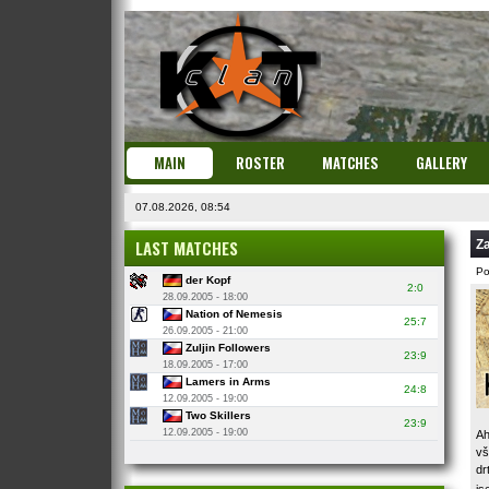
MAIN
ROSTER
MATCHES
GALLERY
07.08.2026, 08:54
LAST MATCHES
Za
Po
der Kopf
2:0
28.09.2005 - 18:00
Nation of Nemesis
25:7
26.09.2005 - 21:00
Zuljin Followers
23:9
18.09.2005 - 17:00
Lamers in Arms
24:8
12.09.2005 - 19:00
Two Skillers
23:9
12.09.2005 - 19:00
Ah
vš
dr
js