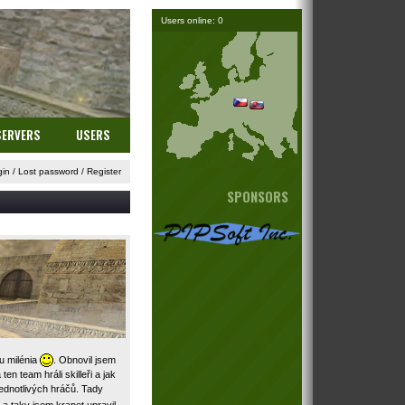
Users online: 0
SERVERS
USERS
gin
/
Lost password
/
Register
SPONSORS
u milénia
. Obnovil jsem
n team hráli skilleři a jak
ednotlivých hráčů. Tady
o a taky jsem krapet upravil