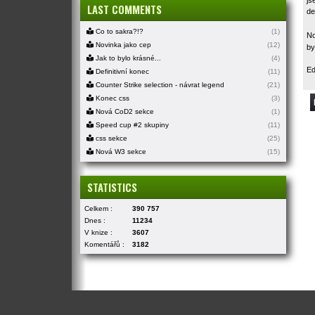
LAST COMMENTS
de
Co to sakra?!?
(1)
No
Novinka jako cep
(12)
by
Jak to bylo krásné...
(4)
Ed
Definitivní konec
(11)
Counter Strike selection - návrat legend
(21)
Konec css
(3)
Nová CoD2 sekce
(1)
Speed cup #2 skupiny
(11)
css sekce
(25)
Nová W3 sekce
(15)
STATISTICS
Celkem :
390 757
Dnes :
11234
V knize :
3607
Komentářů :
3182