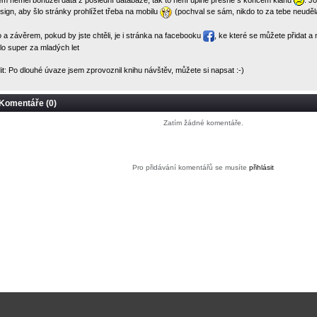
sign, aby šlo stránky prohlížet třeba na mobilu
(pochval se sám, nikdo to za tebe neuděl
 a závěrem, pokud by jste chtěli, je i stránka na
facebooku
, ke které se můžete přidat 
lo super za mladých let
it: Po dlouhé úvaze jsem zprovoznil knihu návštěv, můžete si napsat :-)
Komentáře (0)
Zatím žádné komentáře.
Pro přidávání komentářů se musíte
přihlásit