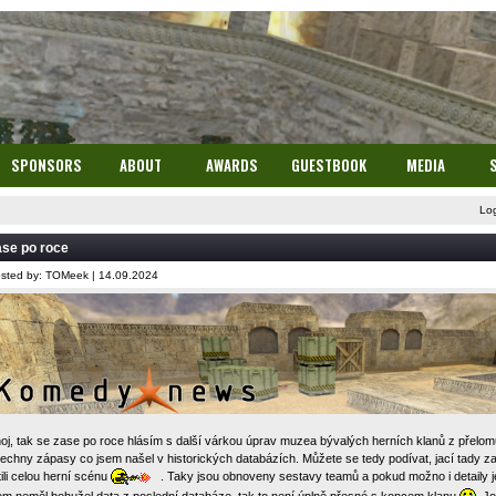
SPONSORS
ABOUT
AWARDS
GUESTBOOK
MEDIA
Lo
se po roce
sted by: TOMeek | 14.09.2024
oj, tak se zase po roce hlásím s další várkou úprav muzea bývalých herních klanů z přelom
echny zápasy co jsem našel v historických databázích. Můžete se tedy podívat, jací tady za te
tili celou herní scénu
. Taky jsou obnoveny sestavy teamů a pokud možno i detaily j
em neměl bohužel data z poslední databáze, tak to není úplně přesné s koncem klanu
. J