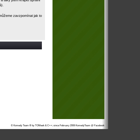
á).
a můžeme zavzpomínat jak to
© Komedy Team ® by TOMeek & C++; since February 2006
KomedyTeam @ Facebook