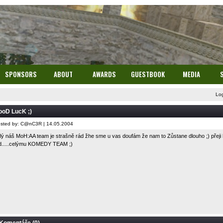
SPONSORS
ABOUT
AWARDS
GUESTBOOK
MEDIA
Lo
ooD LucK ;)
sted by: C@nC3R | 14.05.2004
lý náš MoH:AA team je strašně rád žhe sme u vas doufám že nam to Zůstane dlouho ;) přej
d.....celýmu KOMEDY TEAM ;)