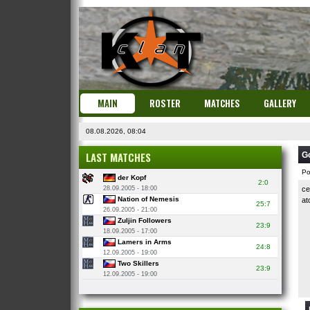
MAIN
ROSTER
MATCHES
GALLERY
08.08.2026, 08:04
LAST MATCHES
G
Po
der Kopf
2:0
28.09.2005 - 18:00
ce
Nation of Nemesis
at
25:7
26.09.2005 - 21:00
Zuljin Followers
23:9
18.09.2005 - 17:00
Lamers in Arms
24:8
12.09.2005 - 19:00
Two Skillers
23:9
12.09.2005 - 19:00