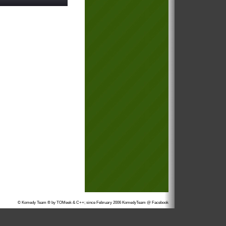
© Komedy Team ® by TOMeek & C++; since February 2006
KomedyTeam @ Facebook