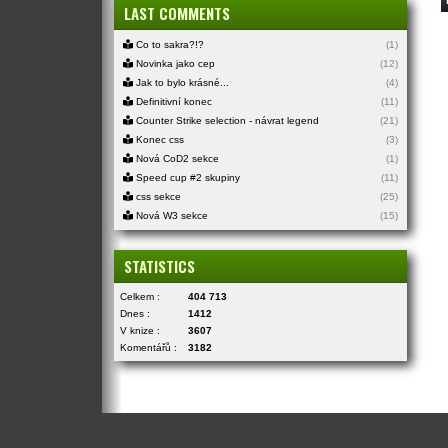
LAST COMMENTS
Co to sakra?!?
(1)
Novinka jako cep
(12)
Jak to bylo krásné...
(4)
Definitivní konec
(11)
Counter Strike selection - návrat legend
(21)
Konec css
(3)
Nová CoD2 sekce
(1)
Speed cup #2 skupiny
(11)
css sekce
(25)
Nová W3 sekce
(15)
STATISTICS
Celkem :
404 713
Dnes :
1412
V knize :
3607
Komentářů :
3182