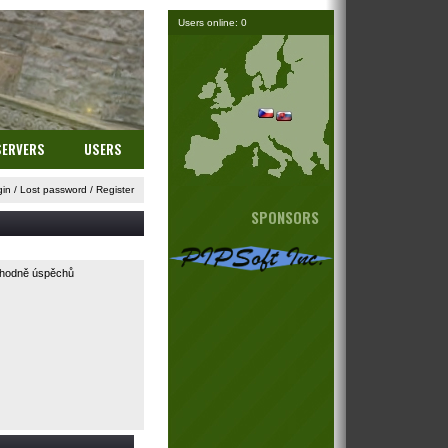
Users online: 0
SERVERS
USERS
gin
/
Lost password
/
Register
SPONSORS
i hodně úspěchů