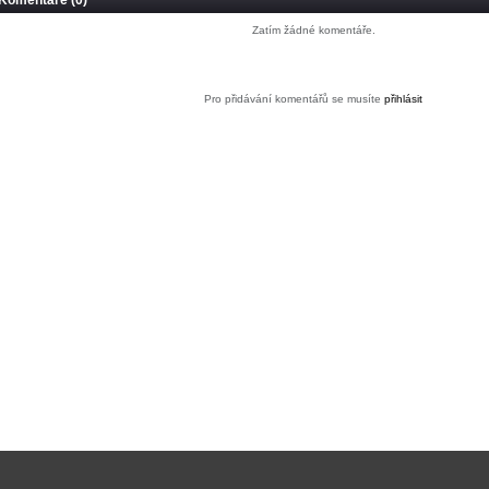
Komentáře (0)
Zatím žádné komentáře.
Pro přidávání komentářů se musíte
přihlásit