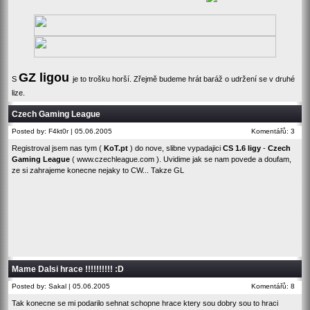
GZ ligou
S
je to trošku horší. Zřejmě budeme hrát baráž o udržení se v druhé
lize.
Czech Gaming League
Posted by: F4kt0r | 05.06.2005
Komentářů: 3
Registroval jsem nas tym (
KoT.pt
) do nove, slibne vypadajici
CS 1.6 ligy
-
Czech
Gaming League
(
www.czechleague.com
). Uvidime jak se nam povede a doufam,
ze si zahrajeme konecne nejaky to CW... Takze GL
Mame Dalsi hrace !!!!!!!!!! :D
Posted by: Sakal | 05.06.2005
Komentářů: 8
Tak konecne se mi podarilo sehnat schopne hrace ktery sou dobry sou to hraci