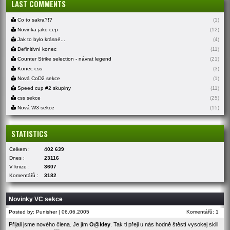
LAST COMMENTS
Co to sakra?!?
(1)
Novinka jako cep
(12)
Jak to bylo krásné...
(4)
Definitivní konec
(11)
Counter Strike selection - návrat legend
(21)
Konec css
(3)
Nová CoD2 sekce
(1)
Speed cup #2 skupiny
(11)
css sekce
(25)
Nová W3 sekce
(15)
STATISTICS
Celkem :
402 639
Dnes :
23116
V knize :
3607
Komentářů :
3182
Novinky VC sekce
Posted by: Punisher | 06.06.2005
Komentářů: 1
Přijali jsme nového člena. Je jím
O@kley
. Tak ti přeji u nás hodně štěstí vysokej skill