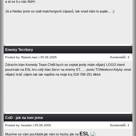
a at se ti u nás líbí
Já a Nedax jsme se stali matchorgové zápasů, tak snad nám to pujde.... ;)
Enemy Territory
Posted by: Rytsok.man | 05.06.2005
Komentářů: 3
Zdravím klan Komedy Team.Chtěl bych se zeptat jestly máte nějaký LOGO které
pouzivate na ESL hru celý klan.Servr na enemy ET...... poslu TOMeekovi.Kdyby mnel
nějaký hráč zájem tak tak napište na moje icq 318-768-251 dikkk
CoD - jak na tom jsme
Posted by: beaster | 05.06.2005
Komentářů: 2
ESL
Musíme se vám pochlubit jak nám to hezky jde na
.