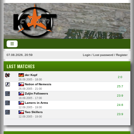
07.08.2026, 20:59
Login
/
Lost password
/
Register
LAST MATCHES
der Kopf
2:0
28.09.2005 - 18:00
Nation of Nemesis
25:7
26.09.2005 - 21:00
Zuljin Followers
23:9
18.09.2005 - 17:00
Lamers in Arms
24:8
12.09.2005 - 19:00
Two Skillers
23:9
12.09.2005 - 19:00