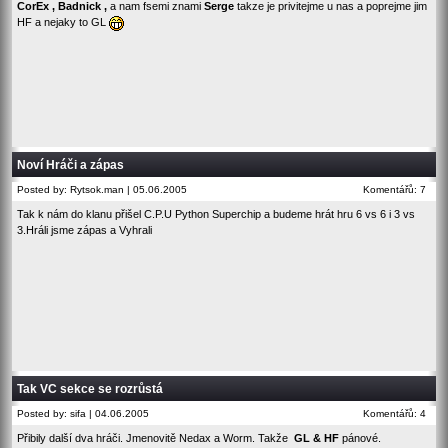
CorEx , Badnick ,
a nam fsemi znami
Serge
takze je privitejme u nas a poprejme jim
HF a nejaky to GL
Noví Hráči a zápas
Posted by: Rytsok.man | 05.06.2005
Komentářů: 7
Tak k nám do klanu přišel C.P.U Python Superchip a budeme hrát hru 6 vs 6 i 3 vs
3.Hráli jsme zápas a Vyhrali
Tak VC sekce se rozrůstá
Posted by: sifa | 04.06.2005
Komentářů: 4
Přibily další dva hráči. Jmenovitě Nedax a Worm. Takže
GL & HF
pánové.