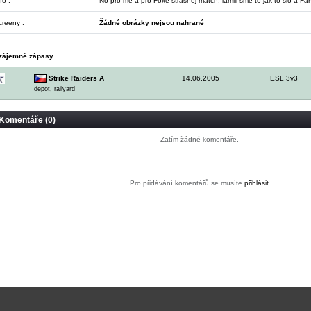
fo :
No pro mě a pro Foxe strašnej match, lamili sme to jak to šlo a F
creeny :
Žádné obrázky nejsou nahrané
zájemné zápasy
Strike Raiders A
14.06.2005
ESL 3v3
depot, railyard
Komentáře (0)
Zatím žádné komentáře.
Pro přidávání komentářů se musíte
přihlásit