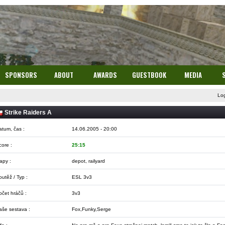
SPONSORS
ABOUT
AWARDS
GUESTBOOK
MEDIA
Lo
Strike Raiders A
atum, čas :
14.06.2005 - 20:00
core :
25:15
apy :
depot, railyard
utěž / Typ :
ESL 3v3
očet hráčů :
3v3
aše sestava :
Fox,Funky,Serge