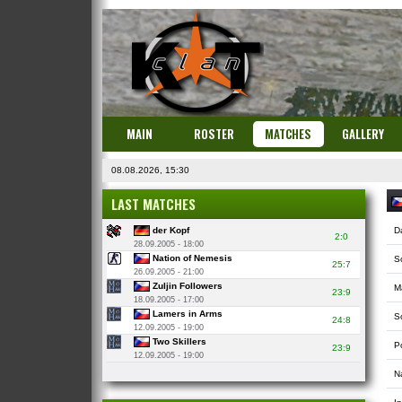
MAIN
ROSTER
MATCHES
GALLERY
08.08.2026, 15:30
LAST MATCHES
der Kopf
D
2:0
28.09.2005 - 18:00
Nation of Nemesis
S
25:7
26.09.2005 - 21:00
Zuljin Followers
M
23:9
18.09.2005 - 17:00
Lamers in Arms
So
24:8
12.09.2005 - 19:00
Two Skillers
P
23:9
12.09.2005 - 19:00
N