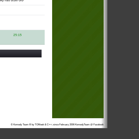
anky nás držel GG
25:15
© Komedy Team ® by TOMeek & C++; since February 2006
KomedyTeam @ Facebook