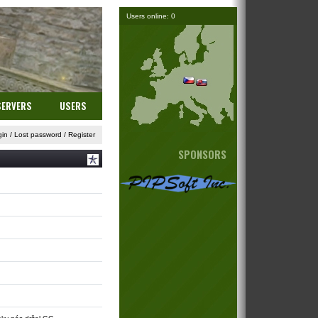
Users online: 0
SERVERS
USERS
gin
/
Lost password
/
Register
SPONSORS