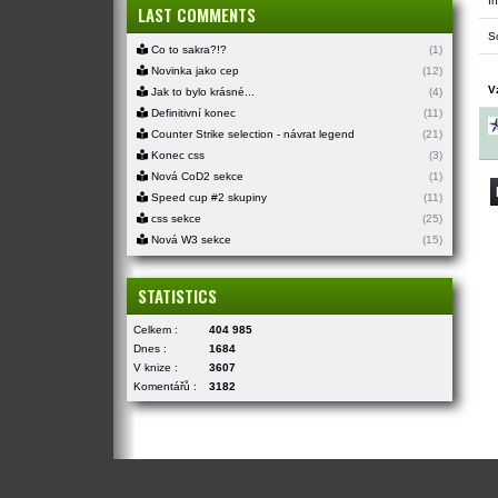
In
LAST COMMENTS
S
Co to sakra?!?
(1)
Novinka jako cep
(12)
V
Jak to bylo krásné...
(4)
Definitivní konec
(11)
Counter Strike selection - návrat legend
(21)
Konec css
(3)
Nová CoD2 sekce
(1)
Speed cup #2 skupiny
(11)
css sekce
(25)
Nová W3 sekce
(15)
STATISTICS
Celkem :
404 985
Dnes :
1684
V knize :
3607
Komentářů :
3182