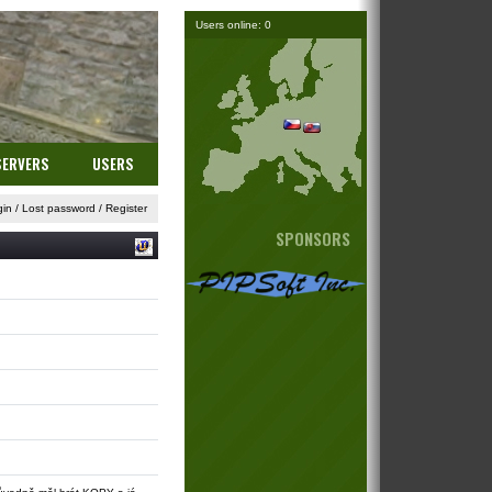
Users online: 0
SERVERS
USERS
gin
/
Lost password
/
Register
SPONSORS