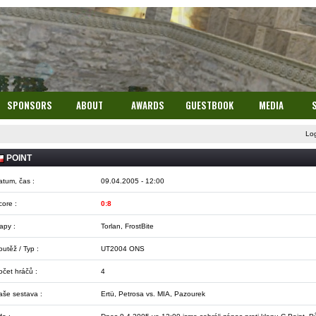
SPONSORS
ABOUT
AWARDS
GUESTBOOK
MEDIA
Lo
POINT
atum, čas :
09.04.2005 - 12:00
core :
0:8
apy :
Torlan, FrostBite
utěž / Typ :
UT2004 ONS
očet hráčů :
4
aše sestava :
Ertü, Petrosa vs. MIA, Pazourek