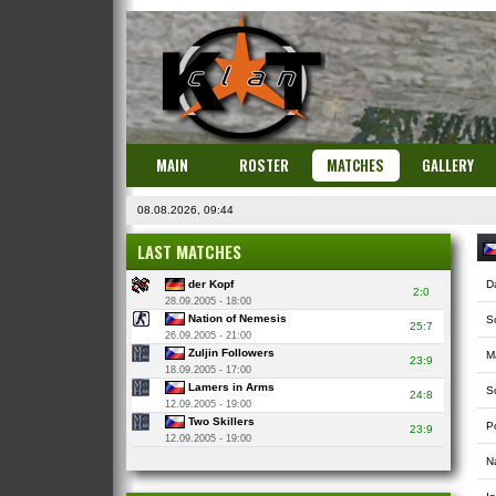
MAIN
ROSTER
MATCHES
GALLERY
08.08.2026, 09:44
LAST MATCHES
der Kopf
D
2:0
28.09.2005 - 18:00
Nation of Nemesis
S
25:7
26.09.2005 - 21:00
Zuljin Followers
M
23:9
18.09.2005 - 17:00
Lamers in Arms
So
24:8
12.09.2005 - 19:00
Two Skillers
P
23:9
12.09.2005 - 19:00
N