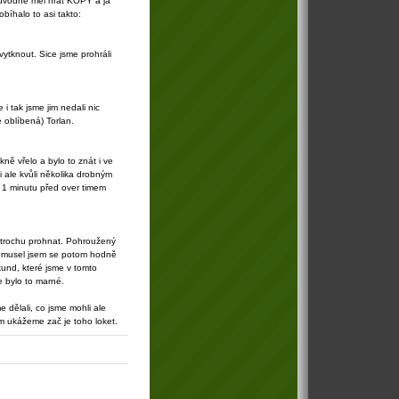
Původně měl hrát KOPY a já
bíhalo to asi takto:
ytknout. Sice jsme prohráli
i tak jsme jim nedali nic
 oblíbená) Torlan.
ně vřelo a bylo to znát i ve
i ale kvůli několika drobným
 1 minutu před over timem
tě trochu prohnat. Pohroužený
 a musel jsem se potom hodně
ekund, které jsme v tomto
le bylo to marné.
e dělali, co jsme mohli ale
im ukážeme zač je toho loket.