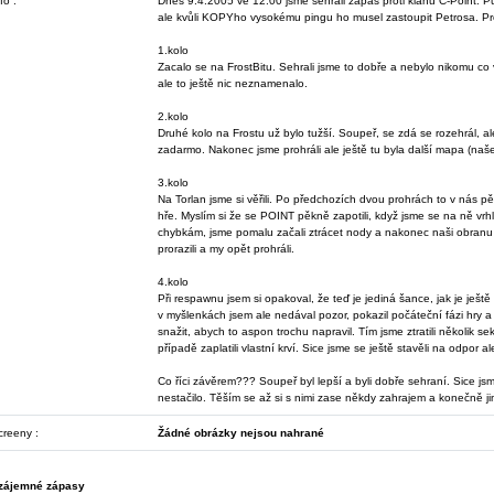
fo :
Dnes 9.4.2005 ve 12:00 jsme sehráli zápas proti klanu C-Point. 
ale kvůli KOPYho vysokému pingu ho musel zastoupit Petrosa. Pro
1.kolo
Zacalo se na FrostBitu. Sehrali jsme to dobře a nebylo nikomu co v
ale to ještě nic neznamenalo.
2.kolo
Druhé kolo na Frostu už bylo tužší. Soupeř, se zdá se rozehrál, ale 
zadarmo. Nakonec jsme prohráli ale ještě tu byla další mapa (naše
3.kolo
Na Torlan jsme si věřili. Po předchozích dvou prohrách to v nás pěk
hře. Myslím si že se POINT pěkně zapotili, když jsme se na ně vrhl
chybkám, jsme pomalu začali ztrácet nody a nakonec naši obranu
prorazili a my opět prohráli.
4.kolo
Při respawnu jsem si opakoval, že teď je jediná šance, jak je ješ
v myšlenkách jsem ale nedával pozor, pokazil počáteční fázi hry
snažit, abych to aspon trochu napravil. Tím jsme ztratili několik s
případě zaplatili vlastní krví. Sice jsme se ještě stavěli na odpor a
Co říci závěrem??? Soupeř byl lepší a byli dobře sehraní. Sice jsm
nestačilo. Těším se až si s nimi zase někdy zahrajem a konečně j
creeny :
Žádné obrázky nejsou nahrané
zájemné zápasy