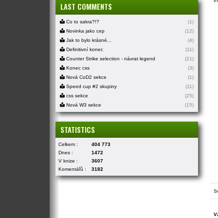
In
LAST COMMENTS
Co to sakra?!?
(1)
Novinka jako cep
(12)
Jak to bylo krásné...
(4)
Definitivní konec
(11)
Counter Strike selection - návrat legend
(21)
Konec css
(3)
Nová CoD2 sekce
(1)
Speed cup #2 skupiny
(11)
css sekce
(25)
Nová W3 sekce
(15)
STATISTICS
Celkem :
404 773
Dnes :
1472
V knize :
3607
Komentářů :
3182
S
V