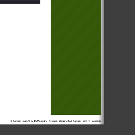
© Komedy Team ® by TOMeek & C++; since February 2006
KomedyTeam @ Facebook