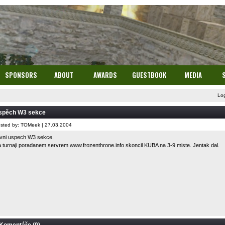
SPONSORS
ABOUT
AWARDS
GUESTBOOK
MEDIA
Lo
spěch W3 sekce
sted by: TOMeek | 27.03.2004
vni uspech W3 sekce.
 turnaji poradanem servrem
www.frozenthrone.info
skoncil KUBA na 3-9 miste. Jentak dal.