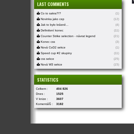
LAST COMMENTS
Co to sakra?!?
(1)
Novinka jako cep
(12)
Jak to bylo krásné...
(4)
Definitivní konec
(11)
Counter Strike selection - návrat legend
(21)
Konec css
(3)
Nová CoD2 sekce
(1)
Speed cup #2 skupiny
(11)
css sekce
(25)
Nová W3 sekce
(15)
STATISTICS
Celkem :
404 826
Dnes :
1525
V knize :
3607
Komentářů :
3182