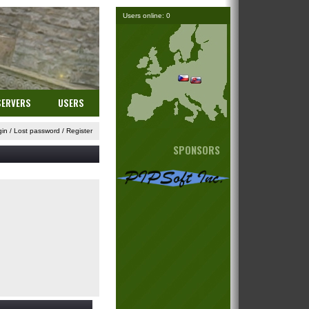
Users online: 0
SERVERS
USERS
gin
/
Lost password
/
Register
SPONSORS