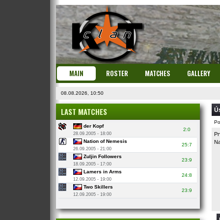
MAIN
ROSTER
MATCHES
GALLERY
08.08.2026, 10:50
LAST MATCHES
Ú
Po
der Kopf
2:0
28.09.2005 - 18:00
Pr
Nation of Nemesis
Na
25:7
26.09.2005 - 21:00
Zuljin Followers
23:9
18.09.2005 - 17:00
Lamers in Arms
24:8
12.09.2005 - 19:00
Two Skillers
23:9
12.09.2005 - 19:00