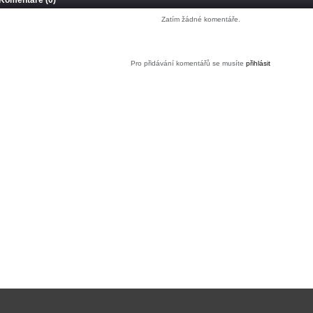
Komentáře (0)
Zatím žádné komentáře.
Pro přidávání komentářů se musíte
přihlásit