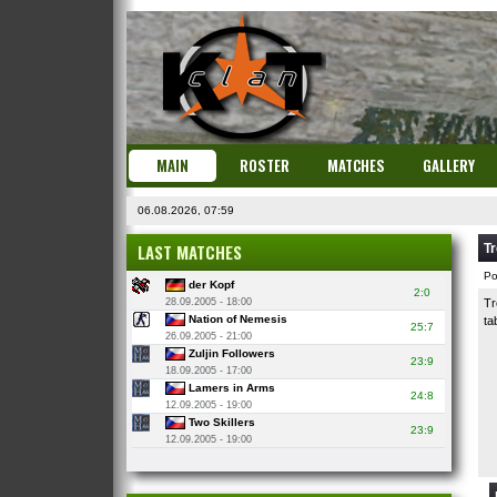
MAIN
ROSTER
MATCHES
GALLERY
06.08.2026, 07:59
LAST MATCHES
Tr
Po
der Kopf
2:0
28.09.2005 - 18:00
Tr
Nation of Nemesis
ta
25:7
26.09.2005 - 21:00
Zuljin Followers
23:9
18.09.2005 - 17:00
Lamers in Arms
24:8
12.09.2005 - 19:00
Two Skillers
23:9
12.09.2005 - 19:00