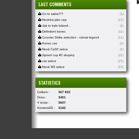
LAST COMMENTS
Co to sakra?!?
(1)
Novinka jako cep
(12)
Jak to bylo krásné...
(4)
Definitivní konec
(11)
Counter Strike selection - návrat legend
(21)
Konec css
(3)
Nová CoD2 sekce
(1)
Speed cup #2 skupiny
(11)
css sekce
(25)
Nová W3 sekce
(15)
STATISTICS
Celkem :
367 832
Dnes :
3401
V knize :
3607
Komentářů :
3182