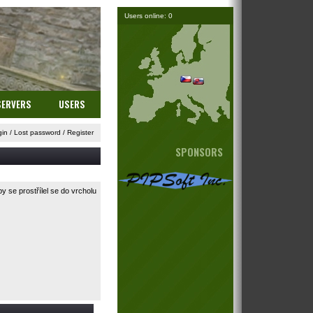
Users online: 0
SERVERS
USERS
gin
/
Lost password
/
Register
SPONSORS
 se prostřílel se do vrcholu