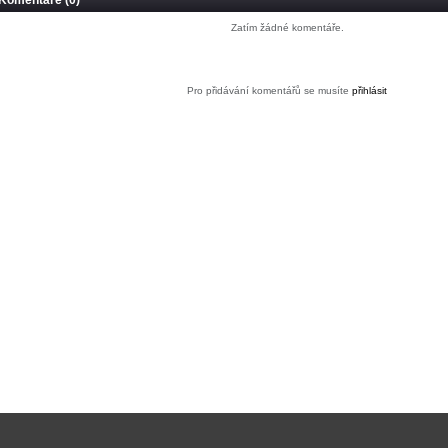
Komentáře (0)
Zatím žádné komentáře.
Pro přidávání komentářů se musíte
přihlásit