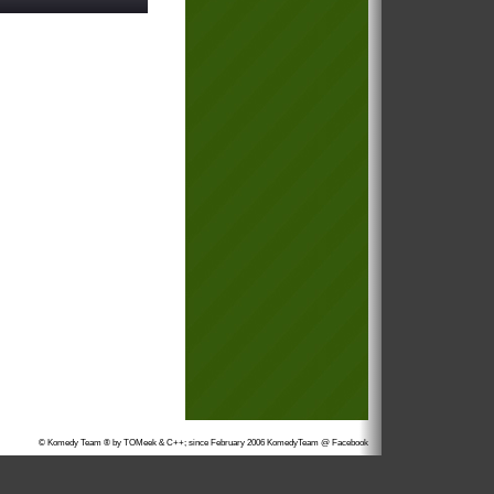
© Komedy Team ® by TOMeek & C++; since February 2006
KomedyTeam @ Facebook