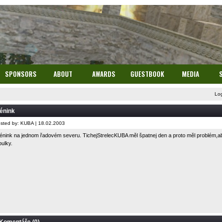
SPONSORS
ABOUT
AWARDS
GUESTBOOK
MEDIA
Lo
énink
sted by: KUBA | 18.02.2003
énink na jednom řadovém severu. TichejStrelecKUBA měl špatnej den a proto měl problém,aby
bulky.