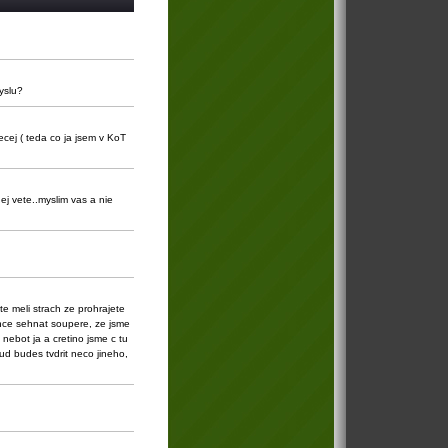
yslu?
ecej ( teda co ja jsem v KoT
ej vete..myslim vas a nie
te meli strach ze prohrajete
ance sehnat soupere, ze jsme
 nebot ja a cretino jsme c tu
kud budes tvdrit neco jineho,