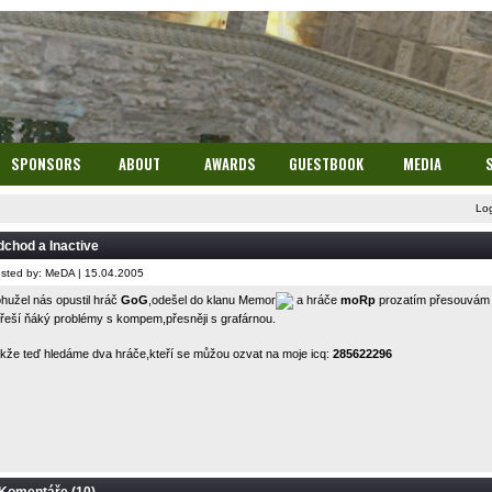
SPONSORS
ABOUT
AWARDS
GUESTBOOK
MEDIA
Lo
chod a Inactive
sted by: MeDA | 15.04.2005
hužel nás opustil hráč
GoG
,odešel do klanu Memor
a hráče
moRp
prozatím přesouvám d
řeší ňáký problémy s kompem,přesněji s grafárnou.
kže teď hledáme dva hráče,kteří se můžou ozvat na moje icq:
285622296