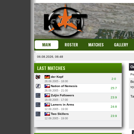
MAIN
ROSTER
MATCHES
GALLERY
06.08.2026, 06:48
LAST MATCHES
Od
Po
der Kopf
2:0
28.09.2005 - 18:00
Bo
Nation of Nemesis
vy
25:7
26.09.2005 - 21:00
Zuljin Followers
Ta
23:9
18.09.2005 - 17:00
Lamers in Arms
24:8
12.09.2005 - 19:00
Two Skillers
23:9
12.09.2005 - 19:00