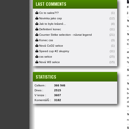
LAST COMMENTS
F
j
Co to sakra?!?
(1)
Novinka jako cep
(12)
!
Jak to bylo krásné...
(4)
k
Definitivní konec
(11)
!
Counter Strike selection - návrat legend
(21)
v
Konec css
(3)
b
Nová CoD2 sekce
(1)
Speed cup #2 skupiny
(11)
m
css sekce
(25)
t
t
Nová W3 sekce
(15)
S
STATISTICS
m
!
Celkem :
366 946
k
Dnes :
2515
b
V knize :
3607
p
Komentářů :
3182
d
t
!
n
S