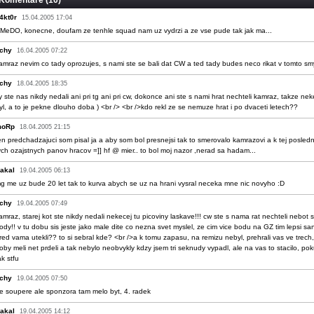
Komentáře (10)
4kt0r
15.04.2005 17:04
j MeDO, konecne, doufam ze tenhle squad nam uz vydrzi a ze vse pude tak jak ma...
tchy
16.04.2005 07:22
amraz nevim co tady oprozujes, s nami ste se bali dat CW a ted tady budes neco rikat v tomto sm
tchy
18.04.2005 18:35
y ste nas nikdy nedali ani pri tg ani pri cw, dokonce ani ste s nami hrat nechteli kamraz, takze nek
yl, a to je pekne dlouho doba ) <br /> <br />kdo rekl ze se nemuze hrat i po dvaceti letech??
oRp
18.04.2005 21:15
en predchadzajuci som pisal ja a aby som bol presnejsi tak to smerovalo kamrazovi a k tej posledn
ych ozajstnych panov hracov =]] hf @ mier.. to bol moj nazor ,nerad sa hadam...
akal
19.04.2005 06:13
g me uz bude 20 let tak to kurva abych se uz na hrani vysral neceka mne nic novyho :D
tchy
19.04.2005 07:49
amraz, starej kot ste nikdy nedali nekecej tu picoviny laskave!!! cw ste s nama rat nechteli nebot s
ody!! v tu dobu sis jeste jako male dite co nezna svet myslel, ze cim vice bodu na GZ tim lepsi s
red vama utekli?? to si sebral kde? <br />a k tomu zapasu, na remizu nebyl, prehrali vas ve trech,
oby meli net prdeli a tak nebylo neobvykly kdzy jsem tri seknudy vypadl, ale na vas to stacilo, po
ak stfu
tchy
19.04.2005 07:50
e soupere ale sponzora tam melo byt, 4. radek
akal
19.04.2005 14:12