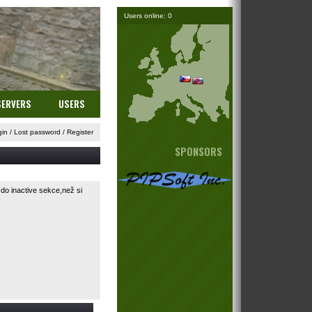
Users online: 0
SERVERS
USERS
gin
/
Lost password
/
Register
SPONSORS
o inactive sekce,než si