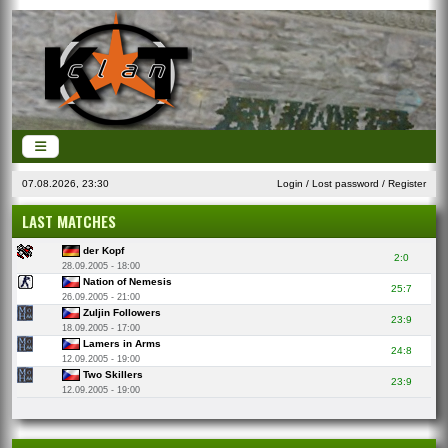
07.08.2026, 23:30
Login
/
Lost password
/
Register
LAST MATCHES
der Kopf
2:0
28.09.2005 - 18:00
Nation of Nemesis
25:7
26.09.2005 - 21:00
Zuljin Followers
23:9
18.09.2005 - 17:00
Lamers in Arms
24:8
12.09.2005 - 19:00
Two Skillers
23:9
12.09.2005 - 19:00