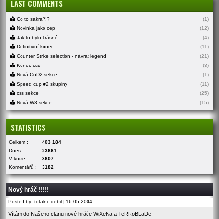
LAST COMMENTS
Co to sakra?!?
(1)
Novinka jako cep
(12)
Jak to bylo krásné...
(4)
Definitivní konec
(11)
Counter Strike selection - návrat legend
(21)
Konec css
(3)
Nová CoD2 sekce
(1)
Speed cup #2 skupiny
(11)
css sekce
(25)
Nová W3 sekce
(15)
STATISTICS
Celkem :
403 184
Dnes :
23661
V knize :
3607
Komentářů :
3182
Nový hráč !!!!!
Posted by: totalni_debil | 16.05.2004
Vítám do Našeho clanu nové hráče WiXeNa a TeRRoBLaDe