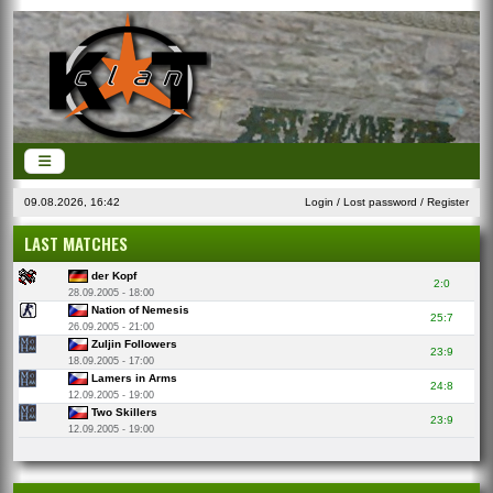
09.08.2026, 16:42
Login
/
Lost password
/
Register
LAST MATCHES
der Kopf
2:0
28.09.2005 - 18:00
Nation of Nemesis
25:7
26.09.2005 - 21:00
Zuljin Followers
23:9
18.09.2005 - 17:00
Lamers in Arms
24:8
12.09.2005 - 19:00
Two Skillers
23:9
12.09.2005 - 19:00