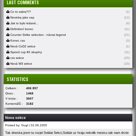
LAST COMMENTS
Co to sakra?!?
(1)
Novinka jako cep
(12)
Jak to bylo krásné...
(4)
Definitivní konec
(11)
Counter Strike selection - návrat legend
(21)
Konec css
(3)
Nová CoD2 sekce
(1)
Speed cup #2 skupiny
(11)
css sekce
(25)
Nová W3 sekce
(15)
STATISTICS
Celkem :
406 857
Dnes :
1468
V knize :
3607
Komentářů :
3182
Nova sekce
Posted by: Gugl | 02.06.2005
Tak dneska jsem tu rozjel Soldat Sekci,Soldat uz hraju nekolik mesicu tak nam drzte