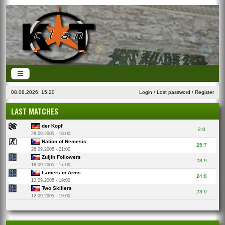
08.08.2026, 15:20
Login
/
Lost password
/
Register
LAST MATCHES
der Kopf
2:0
28.09.2005 - 18:00
Nation of Nemesis
25:7
26.09.2005 - 21:00
Zuljin Followers
23:9
18.09.2005 - 17:00
Lamers in Arms
24:8
12.09.2005 - 19:00
Two Skillers
23:9
12.09.2005 - 19:00