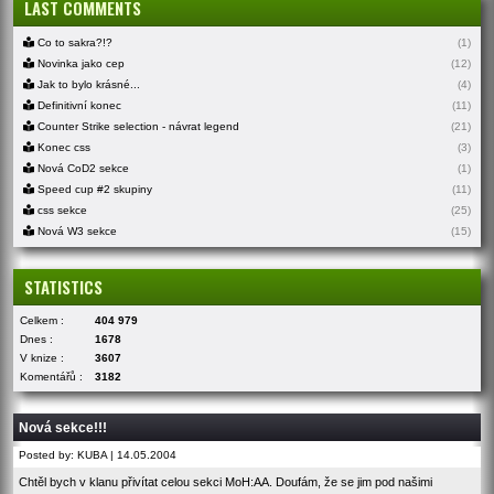
LAST COMMENTS
Co to sakra?!?
(1)
Novinka jako cep
(12)
Jak to bylo krásné...
(4)
Definitivní konec
(11)
Counter Strike selection - návrat legend
(21)
Konec css
(3)
Nová CoD2 sekce
(1)
Speed cup #2 skupiny
(11)
css sekce
(25)
Nová W3 sekce
(15)
STATISTICS
Celkem :
404 979
Dnes :
1678
V knize :
3607
Komentářů :
3182
Nová sekce!!!
Posted by: KUBA | 14.05.2004
Chtěl bych v klanu přivítat celou sekci MoH:AA. Doufám, že se jim pod našimi