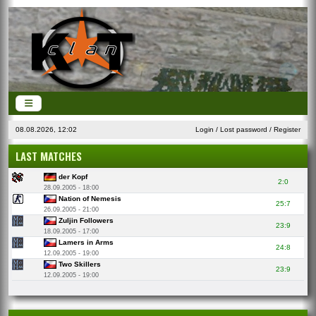
08.08.2026, 12:02
Login
/
Lost password
/
Register
LAST MATCHES
der Kopf
2:0
28.09.2005 - 18:00
Nation of Nemesis
25:7
26.09.2005 - 21:00
Zuljin Followers
23:9
18.09.2005 - 17:00
Lamers in Arms
24:8
12.09.2005 - 19:00
Two Skillers
23:9
12.09.2005 - 19:00