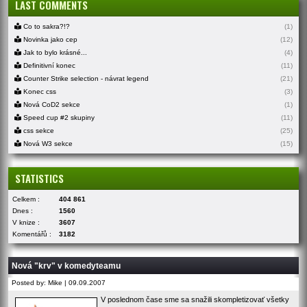
LAST COMMENTS
Co to sakra?!?
(1)
Novinka jako cep
(12)
Jak to bylo krásné...
(4)
Definitivní konec
(11)
Counter Strike selection - návrat legend
(21)
Konec css
(3)
Nová CoD2 sekce
(1)
Speed cup #2 skupiny
(11)
css sekce
(25)
Nová W3 sekce
(15)
STATISTICS
Celkem :
404 861
Dnes :
1560
V knize :
3607
Komentářů :
3182
Nová "krv" v komedyteamu
Posted by: Mike | 09.09.2007
V poslednom čase sme sa snažili skompletizovať všetky