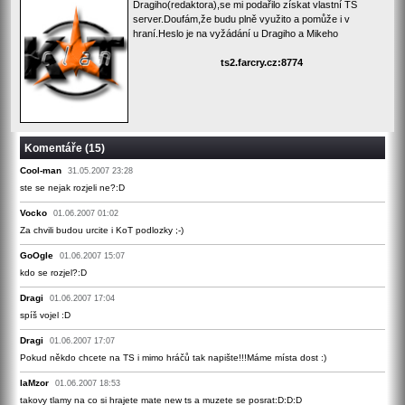
Dragiho(redaktora),se mi podařilo získat vlastní TS
server.Doufám,že budu plně využito a pomůže i v
hraní.Heslo je na vyžádání u Dragiho a Mikeho
ts2.farcry.cz:8774
Komentáře (15)
Cool-man
31.05.2007 23:28
ste se nejak rozjeli ne?:D
Vocko
01.06.2007 01:02
Za chvili budou urcite i KoT podlozky ;-)
GoOgle
01.06.2007 15:07
kdo se rozjel?:D
Dragi
01.06.2007 17:04
spíš vojel :D
Dragi
01.06.2007 17:07
Pokud někdo chcete na TS i mimo hráčů tak napište!!!Máme místa dost :)
laMzor
01.06.2007 18:53
takovy tlamy na co si hrajete mate new ts a muzete se posrat:D:D:D