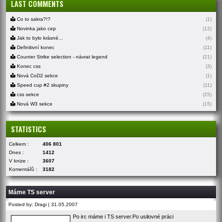
LAST COMMENTS
Co to sakra?!?
(1)
Novinka jako cep
(12)
Jak to bylo krásné...
(4)
Definitivní konec
(11)
Counter Strike selection - návrat legend
(21)
Konec css
(3)
Nová CoD2 sekce
(1)
Speed cup #2 skupiny
(11)
css sekce
(25)
Nová W3 sekce
(15)
STATISTICS
Celkem :
406 801
Dnes :
1412
V knize :
3607
Komentářů :
3182
Máme TS server
Posted by: Dragi | 31.05.2007
Po irc máme i TS server.Po usilovné práci