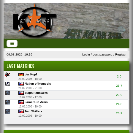
09.08.2026, 16:19
Login
/
Lost password
/
Register
LAST MATCHES
der Kopf
2:0
28.09.2005 - 18:00
Nation of Nemesis
25:7
26.09.2005 - 21:00
Zuljin Followers
23:9
18.09.2005 - 17:00
Lamers in Arms
24:8
12.09.2005 - 19:00
Two Skillers
23:9
12.09.2005 - 19:00