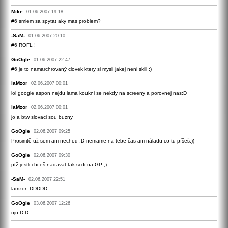
Mike
01.06.2007 19:18
#6 smiem sa spytat aky mas problem?
-SaM-
01.06.2007 20:10
#6 ROFL !
GoOgle
01.06.2007 22:47
#6 je to namarchrovaný clovek ktery si mysli jakej neni skill :)
laMzor
02.06.2007 00:01
lol google aspon nejdu lama koukni se nekdy na screeny a porovnej nas:D
laMzor
02.06.2007 00:01
jo a btw slovaci sou buzny
GoOgle
02.06.2007 09:25
Prosimtě už sem ani nechod :D nemame na tebe čas ani náladu co tu píšeš:))
GoOgle
02.06.2007 09:30
ptž jestli chceš nadavat tak si di na GP ;)
-SaM-
02.06.2007 22:51
lamzor :DDDDD
GoOgle
03.06.2007 12:26
njn:D:D