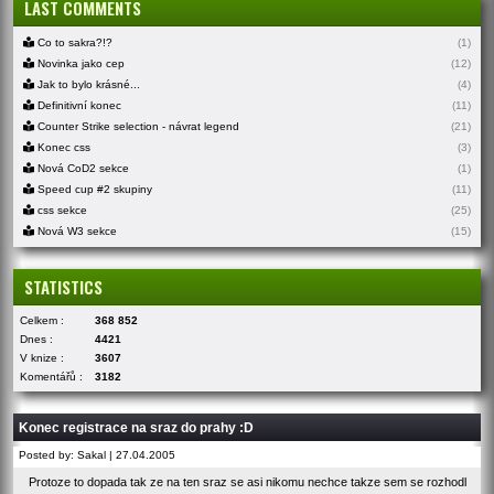
LAST COMMENTS
Co to sakra?!?
(1)
Novinka jako cep
(12)
Jak to bylo krásné...
(4)
Definitivní konec
(11)
Counter Strike selection - návrat legend
(21)
Konec css
(3)
Nová CoD2 sekce
(1)
Speed cup #2 skupiny
(11)
css sekce
(25)
Nová W3 sekce
(15)
STATISTICS
Celkem :
368 852
Dnes :
4421
V knize :
3607
Komentářů :
3182
Konec registrace na sraz do prahy :D
Posted by: Sakal | 27.04.2005
Protoze to dopada tak ze na ten sraz se asi nikomu nechce takze sem se rozhodl