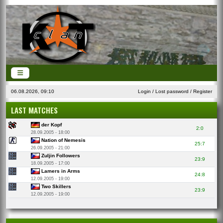
06.08.2026, 09:10
Login
/
Lost password
/
Register
LAST MATCHES
der Kopf
2:0
28.09.2005 - 18:00
Nation of Nemesis
25:7
26.09.2005 - 21:00
Zuljin Followers
23:9
18.09.2005 - 17:00
Lamers in Arms
24:8
12.09.2005 - 19:00
Two Skillers
23:9
12.09.2005 - 19:00