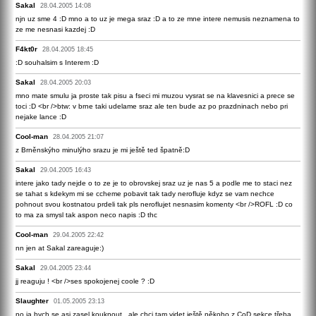
Sakal
28.04.2005 14:08
njn uz sme 4 :D mno a to uz je mega sraz :D a to ze mne intere nemusis neznamena to
ze me nesnasi kazdej :D
F4kt0r
28.04.2005 18:45
:D souhalsim s Interem :D
Sakal
28.04.2005 20:03
mno mate smulu ja proste tak pisu a fseci mi muzou vysrat se na klavesnici a prece se
toci :D <br />btw: v brne taki udelame sraz ale ten bude az po prazdninach nebo pri
nejake lance :D
Cool-man
28.04.2005 21:07
z Brněnskýho minulýho srazu je mi ještě ted špatně:D
Sakal
29.04.2005 16:43
intere jako tady nejde o to ze je to obrovskej sraz uz je nas 5 a podle me to staci nez
se tahat s kdekym mi se ccheme pobavit tak tady nerofluje kdyz se vam nechce
pohnout svou kostnatou prdeli tak pls neroflujet nesnasim komenty <br />ROFL :D co
to ma za smysl tak aspon neco napis :D thc
Cool-man
29.04.2005 22:42
nn jen at Sakal zareaguje:)
Sakal
29.04.2005 23:44
jj reaguju ! <br />ses spokojenej coole ? :D
Slaughter
01.05.2005 23:13
no ja bych se asi zasel kouknout . ale chci tam videt ještě někoho z CoD sekce třeba