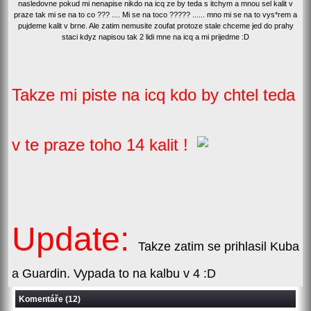
nasledovne pokud mi nenapise nikdo na icq ze by teda s itchym a mnou sel kalit v
praze tak mi se na to co ??? .... Mi se na toco ????? ...... mno mi se na to vys*rem a
pujdeme kalit v brne. Ale zatim nemusite zoufat protoze stale chceme jed do prahy
staci kdyz napisou tak 2 lidi mne na icq a mi prijedme :D
Takze mi piste na icq kdo by chtel teda
v te praze toho 14 kalit !
Update:
Takze zatim se prihlasil Kuba
a Guardin. Vypada to na kalbu v 4 :D
Komentáře (12)