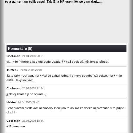
to a uz nemam tolik casu!!Tak Gl a HF vsem!At se vam dari......
Komentáře (5)
Cool-man
24.04.2005 20:21
gl.... <br />helke a kdo ted bude Leader?? než odejdeš, měl bys to předat!
TOMeek
24.04.2005 20:40
Ja to taky nechapu. <br />Asi se zahaji jednani o novy podobe W3 sekce. <br /> <br
/>#3 : Taky koukam.
Cool-man
24.04.2005 21:34
jj zlatej Thorr a jeho squad :(
Hakim
24.04.2005 22:45
Leaderovani predavam necrosovy kterej na to asi ma ze vsech nejvic!!snad ti to pujde
gl a hf
Cool-man
26.04.2005 15:54
#11: true true