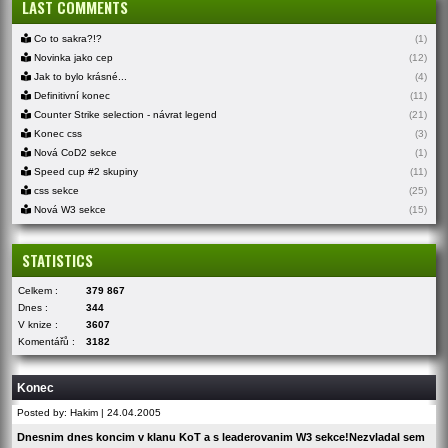
LAST COMMENTS
Co to sakra?!?
(1)
Novinka jako cep
(12)
Jak to bylo krásné...
(4)
Definitivní konec
(11)
Counter Strike selection - návrat legend
(21)
Konec css
(3)
Nová CoD2 sekce
(1)
Speed cup #2 skupiny
(11)
css sekce
(25)
Nová W3 sekce
(15)
STATISTICS
Celkem :
379 867
Dnes :
344
V knize :
3607
Komentářů :
3182
Konec
Posted by: Hakim | 24.04.2005
Dnesnim dnes koncim v klanu KoT a s leaderovanim W3 sekce!Nezvladal sem