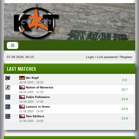
07.08.2026, 00:13
Login
/
Lost password
/
Register
LAST MATCHES
der Kopf
2:0
28.09.2005 - 18:00
Nation of Nemesis
25:7
26.09.2005 - 21:00
Zuljin Followers
23:9
18.09.2005 - 17:00
Lamers in Arms
24:8
12.09.2005 - 19:00
Two Skillers
23:9
12.09.2005 - 19:00