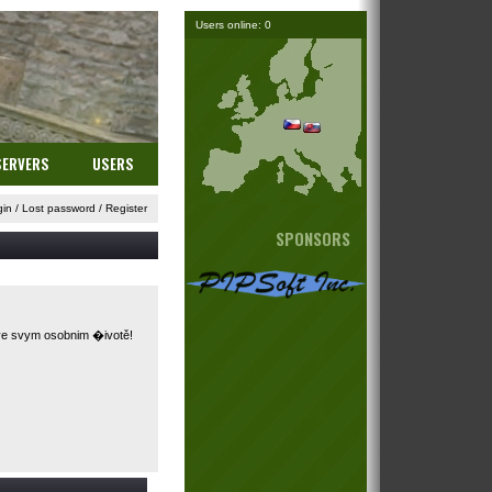
Users online: 0
SERVERS
USERS
gin
/
Lost password
/
Register
SPONSORS
 ve svym osobnim �ivotě!