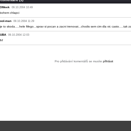
Komentáře (3)
OMeek
09.10.2004 10:49
bohem chlapci
ool-man
09.10.2004 11:29
j je to skoda.....hele Mego...sprav si pocan a zacni trenovat...chodis sem cim dla vic casto.....tak 
UBA
09.10.2004 12:03
lhf
Pro přidávání komentářů se musíte
přihlásit