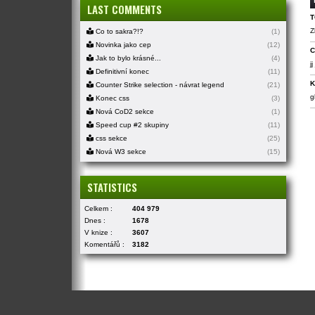
LAST COMMENTS
T
Z
Co to sakra?!?
(1)
Novinka jako cep
(12)
C
Jak to bylo krásné...
(4)
j
Definitivní konec
(11)
K
Counter Strike selection - návrat legend
(21)
g
Konec css
(3)
Nová CoD2 sekce
(1)
Speed cup #2 skupiny
(11)
css sekce
(25)
Nová W3 sekce
(15)
STATISTICS
Celkem :
404 979
Dnes :
1678
V knize :
3607
Komentářů :
3182