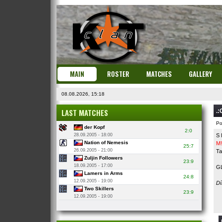
MAIN
ROSTER
MATCHES
GALLERY
08.08.2026, 15:18
LAST MATCHES
.:
Po
der Kopf
2:0
28.09.2005 - 18:00
S 
Nation of Nemesis
M!
25:7
26.09.2005 - 21:00
Ta
Zuljin Followers
23:9
18.09.2005 - 17:00
G
Lamers in Arms
24:8
12.09.2005 - 19:00
Dí
Two Skillers
23:9
12.09.2005 - 19:00