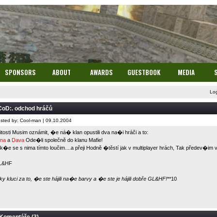
SPONSORS
ABOUT
AWARDS
GUESTBOOK
MEDIA
Lo
CoD:. odchod hráčů
sted by: Cool-man | 09.10.2004
litosti Musim oznámit, �e ná� klan opustili dva na�i hráči a to:
na
a
Dava
Ode�li společně do klanu Mafie!
k�e se s nima tímto loučim....a přeji Hodně �těstí jak v multiplayer hrách, Tak předev�im
L&HF
ky kluci za to, �e ste hájili na�e barvy a �e ste je hájili dobře GL&HF!
**10