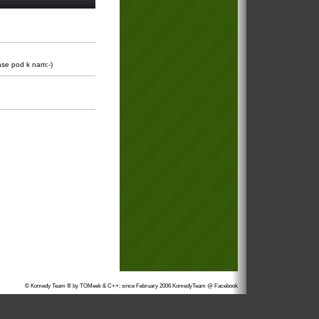
zase pod k nam:-)
© Komedy Team ® by TOMeek & C++; since February 2006
KomedyTeam @ Facebook