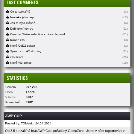
LAST COMMENTS
Co to sakra?!?
(1)
Novinka jako cep
(12)
Jak to bylo krásné...
(4)
Definitivní konec
(11)
Counter Strike selection - návrat legend
(21)
Konec css
(3)
Nová CoD2 sekce
(1)
Speed cup #2 skupiny
(11)
css sekce
(25)
Nová W3 sekce
(15)
STATISTICS
Celkem :
397 298
Dnes :
17775
V knize :
3607
Komentářů :
3182
AWP CUP
Posted by: TOMeek | 24.04.2004
Od 3.5 se začíná hrát AWP Cup, pořádaný GameZone. Jsme v něm registrováni v