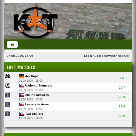
07.08.2026, 15:06
Login
/
Lost password
/
Register
LAST MATCHES
der Kopf
2:0
28.09.2005 - 18:00
Nation of Nemesis
25:7
26.09.2005 - 21:00
Zuljin Followers
23:9
18.09.2005 - 17:00
Lamers in Arms
24:8
12.09.2005 - 19:00
Two Skillers
23:9
12.09.2005 - 19:00