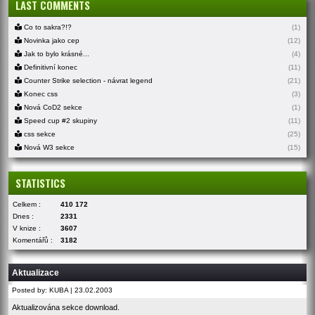
LAST COMMENTS
Co to sakra?!?
(1)
Novinka jako cep
(12)
Jak to bylo krásné...
(4)
Definitivní konec
(11)
Counter Strike selection - návrat legend
(21)
Konec css
(3)
Nová CoD2 sekce
(1)
Speed cup #2 skupiny
(11)
css sekce
(25)
Nová W3 sekce
(15)
STATISTICS
Celkem :
410 172
Dnes :
2331
V knize :
3607
Komentářů :
3182
Aktualizace
Posted by: KUBA | 23.02.2003
Aktualizována sekce download.