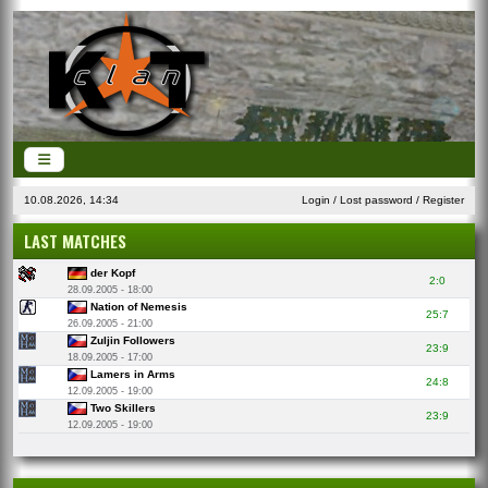
10.08.2026, 14:34
Login
/
Lost password
/
Register
LAST MATCHES
der Kopf
2:0
28.09.2005 - 18:00
Nation of Nemesis
25:7
26.09.2005 - 21:00
Zuljin Followers
23:9
18.09.2005 - 17:00
Lamers in Arms
24:8
12.09.2005 - 19:00
Two Skillers
23:9
12.09.2005 - 19:00