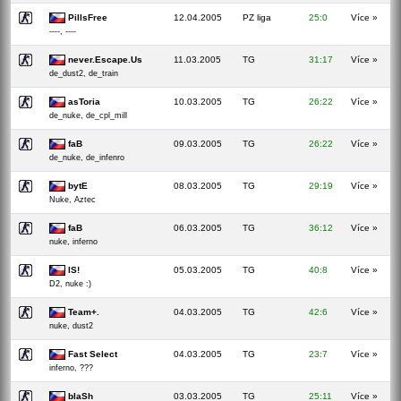
PillsFree
12.04.2005
PZ liga
25:0
Více »
----, ----
never.Escape.Us
11.03.2005
TG
31:17
Více »
de_dust2, de_train
asToria
10.03.2005
TG
26:22
Více »
de_nuke, de_cpl_mill
faB
09.03.2005
TG
26:22
Více »
de_nuke, de_infenro
bytE
08.03.2005
TG
29:19
Více »
Nuke, Aztec
faB
06.03.2005
TG
36:12
Více »
nuke, inferno
IS!
05.03.2005
TG
40:8
Více »
D2, nuke :)
Team+.
04.03.2005
TG
42:6
Více »
nuke, dust2
Fast Select
04.03.2005
TG
23:7
Více »
inferno, ???
blaSh
03.03.2005
TG
25:11
Více »