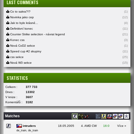
LAST COMMENTS
Co to sakra?!?
(1)
Novinka jako cep
(12)
Jak to bylo krásné...
(4)
Definitivní konec
(11)
Counter Strike selection - návrat legend
(21)
Konec css
(3)
Nová CoD2 sekce
(1)
Speed cup #2 skupiny
(11)
css sekce
(25)
Nová W3 sekce
(15)
STATISTICS
Celkem :
377 733
Dnes :
13302
V knize :
3607
Komentářů :
3182
Matches
intruders
18.05.2005
4. AMD CW
16:0
Více »
de_train, de_train