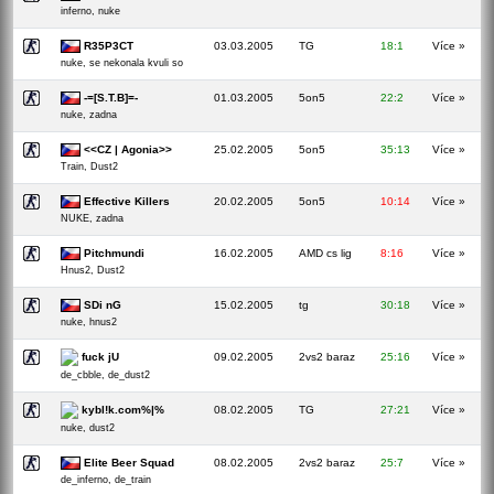
inferno, nuke
R35P3CT
03.03.2005
TG
18:1
Více »
nuke, se nekonala kvuli so
-=[S.T.B]=-
01.03.2005
5on5
22:2
Více »
nuke, zadna
<<CZ | Agonia>>
25.02.2005
5on5
35:13
Více »
Train, Dust2
Effective Killers
20.02.2005
5on5
10:14
Více »
NUKE, zadna
Pitchmundi
16.02.2005
AMD cs lig
8:16
Více »
Hnus2, Dust2
SDi nG
15.02.2005
tg
30:18
Více »
nuke, hnus2
fuck jU
09.02.2005
2vs2 baraz
25:16
Více »
de_cbble, de_dust2
kybl!k.com%|%
08.02.2005
TG
27:21
Více »
nuke, dust2
Elite Beer Squad
08.02.2005
2vs2 baraz
25:7
Více »
de_inferno, de_train