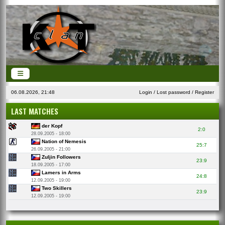
06.08.2026, 21:48
Login
/
Lost password
/
Register
LAST MATCHES
der Kopf
2:0
28.09.2005 - 18:00
Nation of Nemesis
25:7
26.09.2005 - 21:00
Zuljin Followers
23:9
18.09.2005 - 17:00
Lamers in Arms
24:8
12.09.2005 - 19:00
Two Skillers
23:9
12.09.2005 - 19:00